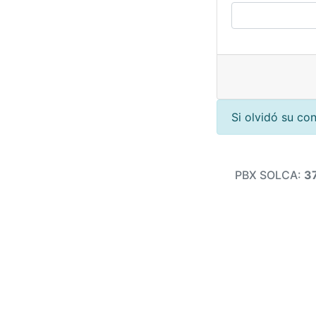
Si olvidó su co
PBX SOLCA:
3