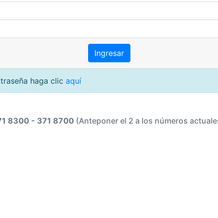
ntraseña haga clic
aquí
71 8300 - 371 8700
(Anteponer el 2 a los números actuale