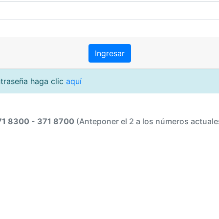
ntraseña haga clic
aquí
71 8300 - 371 8700
(Anteponer el 2 a los números actuale