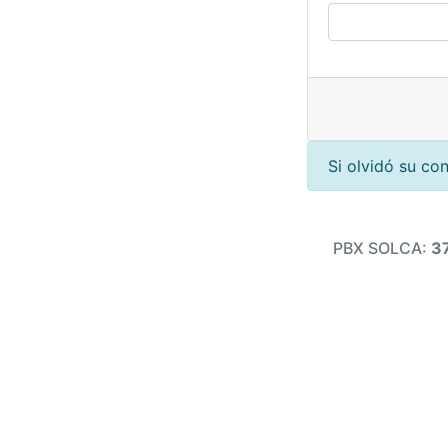
Si olvidó su co
PBX SOLCA:
3