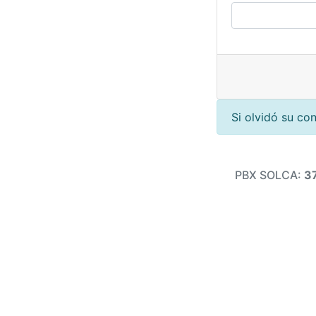
Si olvidó su co
PBX SOLCA:
3