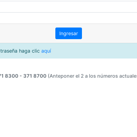
ntraseña haga clic
aquí
71 8300 - 371 8700
(Anteponer el 2 a los números actuale