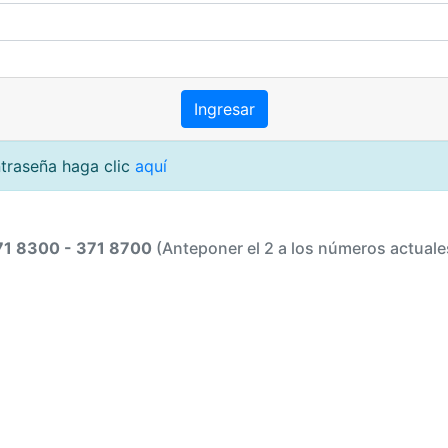
ntraseña haga clic
aquí
71 8300 - 371 8700
(Anteponer el 2 a los números actuale