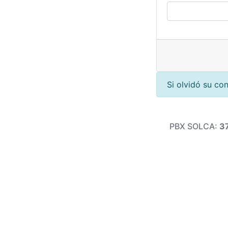
Si olvidó su co
PBX SOLCA:
3