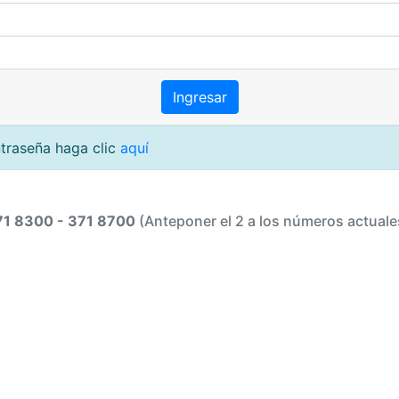
ntraseña haga clic
aquí
71 8300 - 371 8700
(Anteponer el 2 a los números actuale