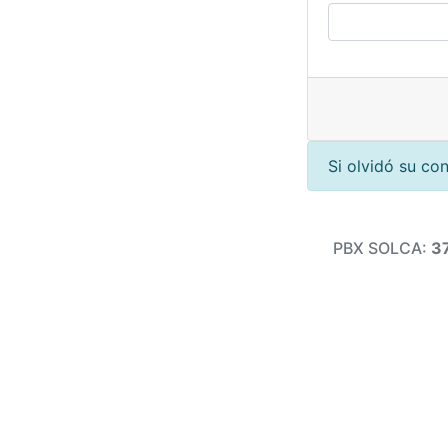
Si olvidó su co
PBX SOLCA:
3