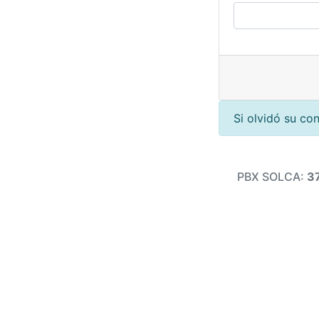
Si olvidó su co
PBX SOLCA:
3