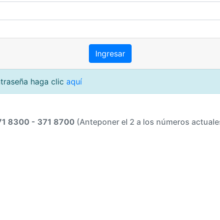
ntraseña haga clic
aquí
71 8300 - 371 8700
(Anteponer el 2 a los números actuale