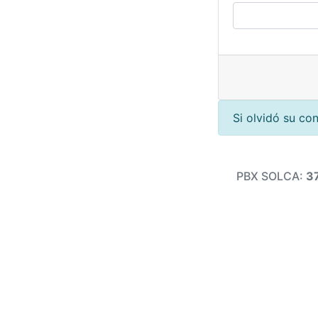
Si olvidó su co
PBX SOLCA:
3