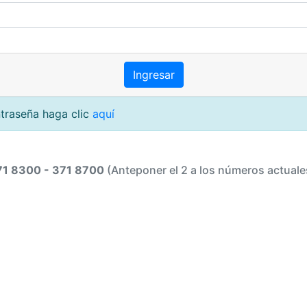
ntraseña haga clic
aquí
71 8300 - 371 8700
(Anteponer el 2 a los números actuale