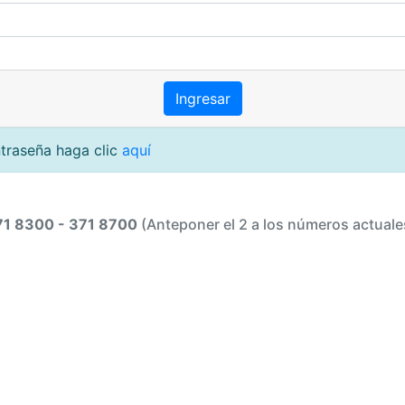
ntraseña haga clic
aquí
71 8300 - 371 8700
(Anteponer el 2 a los números actuale