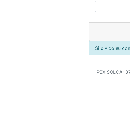
Si olvidó su co
PBX SOLCA:
3