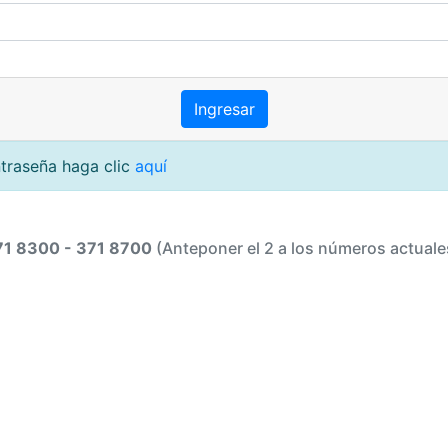
ntraseña haga clic
aquí
71 8300 - 371 8700
(Anteponer el 2 a los números actuale