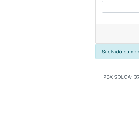
Si olvidó su co
PBX SOLCA:
3