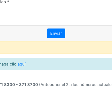
ico *
 haga clic
aquí
71 8300 - 371 8700
(Anteponer el 2 a los números actuale