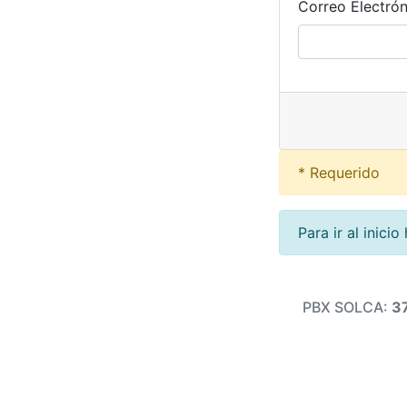
Correo Electrón
* Requerido
Para ir al inicio
PBX SOLCA:
3