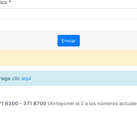
ico *
 haga clic
aquí
71 8300 - 371 8700
(Anteponer el 2 a los números actuale