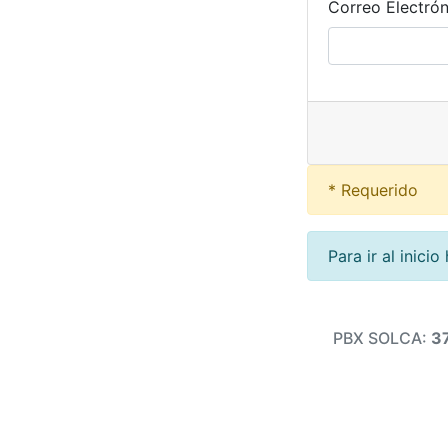
Correo Electrón
* Requerido
Para ir al inicio
PBX SOLCA:
3